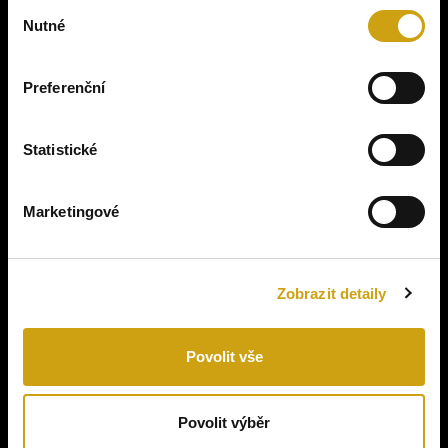
Výběr
5 500 Kč
Nutné
souhlasu
Kolečka
Preferenční
Statistické
Marketingové
Zobrazit detaily
Povolit vše
Povolit výběr